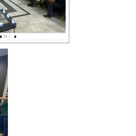
هیئت مدیره 
کارشناس قو
مدیرعامل
/ 11