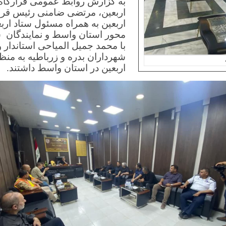
به گزارش روابط عمومی قرارگاه
و بازرس
انین و مقررات
کارشناس مالی 2
اربعین، مرتضی ضامنی رئیس قرا
کارپرداز
اربعین به همراه مسئول ستاد ارب
جمعدار اموال
محور استان واسط و نمایندگان 
با محمد جمیل المیاحی استاندار 
خدمات
شهرداران بدره و زرباطیه به م
راننده
اربعین در استان واسط داشتند.